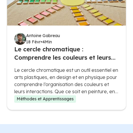
Antoine Gabreau
18 Févr
•
4
Min
Le cercle chromatique :
Comprendre les couleurs et leurs
harmonies
Le cercle chromatique est un outil essentiel en
arts plastiques, en design et en physique pour
comprendre l’organisation des couleurs et
leurs interactions. Que ce soit en peinture, en
photographie ou même en décoration,
Méthodes et Apprentissages
maîtriser le cercle chromatique permet
d’associer les couleurs de manière
harmonieuse et efficace.