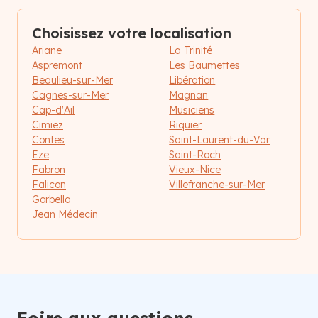
Choisissez votre localisation
Ariane
La Trinité
Aspremont
Les Baumettes
Beaulieu-sur-Mer
Libération
Cagnes-sur-Mer
Magnan
Cap-d'Ail
Musiciens
Cimiez
Riquier
Contes
Saint-Laurent-du-Var
Eze
Saint-Roch
Fabron
Vieux-Nice
Falicon
Villefranche-sur-Mer
Gorbella
Jean Médecin