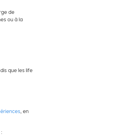
arge de
es ou à la
dis que les life
périences
, en
: