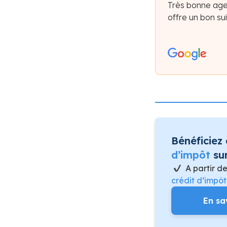
Très bonne age
offre un bon sui
Bénéficiez
d’impôt
sur
A partir d
crédit d’impô
En sa