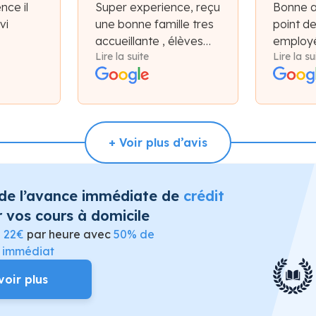
nce il
Super experience, reçu
Bonne 
vi
une bonne famille tres
point d
accueillante , élèves
employé
Lire la suite
Lire la su
très motiver !
et plate
bon ac
+ Voir plus d’avis
 de l’avance immédiate de
crédit
 vos cours à domicile
e
22€
par heure avec
50% de
t immédiat
voir plus