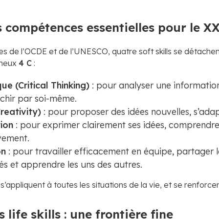
es compétences essentielles pour le X
es de l’OCDE et de l’UNESCO, quatre soft skills se détac
fameux
4 C
:
ue (Critical Thinking)
: pour analyser une information,
léchir par soi-même.
reativity)
: pour proposer des idées nouvelles, s’adap
ion
: pour exprimer clairement ses idées, comprendre 
vement.
on
: pour travailler efficacement en équipe, partager l
és et apprendre les uns des autres.
appliquent à toutes les situations de la vie, et se renforc
s life skills : une frontière fine