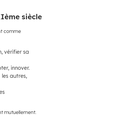
XIème siècle
hent comme
 vérifier sa
ter, innover.
les autres,
es
ent mutuellement.