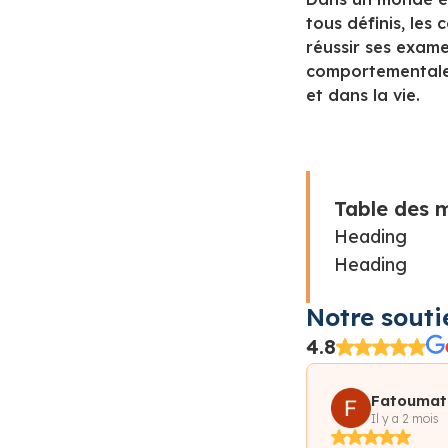
tous définis, les
réussir ses exam
comportementales,
et dans la vie.
Table des 
Heading
Heading
Notre souti
4.8
Fatoumat
Diaraye D
Il y a 2 mois