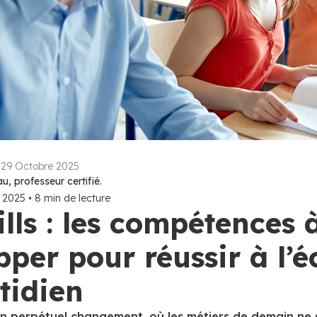
:
29 Octobre 2025
, professeur certifié.
i 2025
•
8
min de lecture
ills : les compétences 
per pour réussir à l’é
tidien
 perpétuel changement, où les métiers de demain ne 