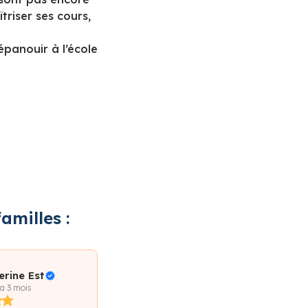
triser ses cours,
épanouir à l’école
amilles :
erine Est
 a 3 mois