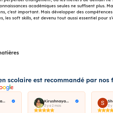
 connaissances académiques seules ne suffisent plus. Maî
ens, c’est important. Mais développer des compétences
 les soft skills, est devenu tout aussi essentiel pour s’
matières
en scolaire est recommandé par nos f
a
Kirushnaya
Sh
iallo
Subramaniam
Il y a 2 mois
Il y