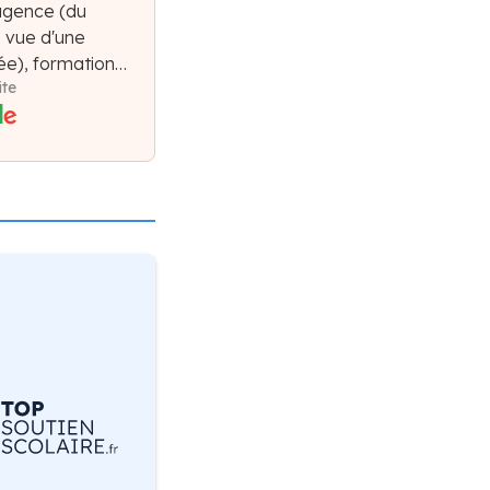
agence (du
e vue d'une
e), formation
ite
forme claires,
compagnement.