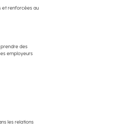
s et renforcées au
à prendre des
t les employeurs
ns les relations