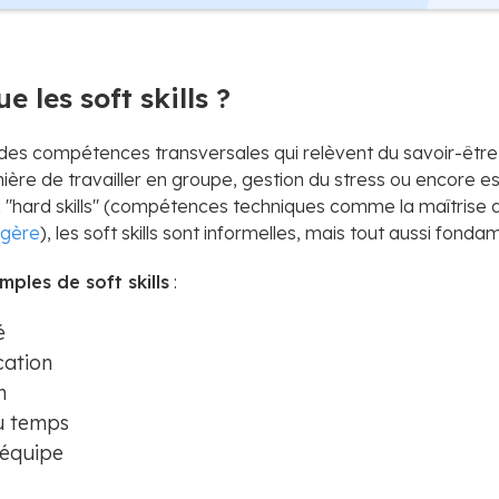
e les soft skills ?
nt des compétences transversales qui relèvent du savoir-être
re de travailler en groupe, gestion du stress ou encore espr
"hard skills" (compétences techniques comme la maîtrise d’
ngère
), les soft skills sont informelles, mais tout aussi fonda
mples de soft skills
:
é
ation
n
u temps
 équipe