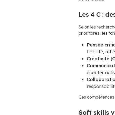
Les 4 C : d
Selon les recherch
prioritaires : les 
Pensée critiq
fiabilité, réf
Créativité (C
Communicat
écouter acti
Collaborati
responsabilit
Ces compétences s’
Soft skills v