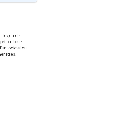
 : façon de
it critique.
un logiciel ou
mentales.