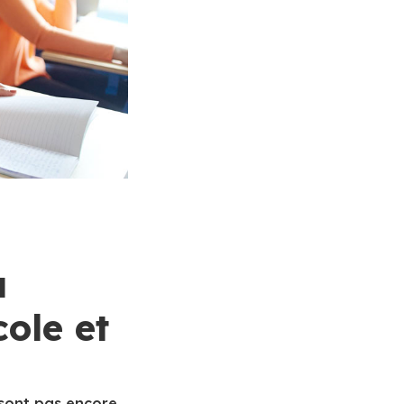
à
cole et
sont pas encore