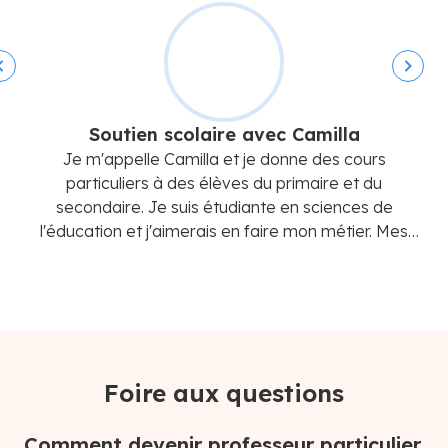
Soutien scolaire avec Camilla
Je m'appelle Camilla et je donne des cours
M
particuliers à des élèves du primaire et du
secondaire. Je suis étudiante en sciences de
H
l'éducation et j'aimerais en faire mon métier. Mes
principaux objectifs sont de vous donner une
p
nouvelle image de l'apprentissage et de vous aider à
e
vous améliorer.
re
Foire aux questions
Comment devenir professeur particulier