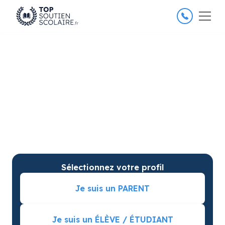
4.8/5
26 000 élèves satisfaits
Professeur Particulier à
domicile pour des progrès
garantis
Un professeur particulier pour votre matière et
niveau et des cours particuliers sur mesure. Séance
d’essai incluse et meilleures notes garanties.
Sélectionnez votre profil
Je suis un PARENT
Je suis un ÉLÈVE / ÉTUDIANT