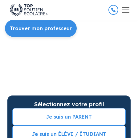
4.8/5
26 000 élèves satisfaits
Trouver mon professeur
Soutien scolaire à domicile
pour améliorer les résultats
Du soutien scolaire pour votre matière et
niveau et des cours particuliers sur mesure.
Séance d’essai incluse et
de meilleures
notes
garanties
Sélectionnez votre profil
Je suis un PARENT
Je suis un ÉLÈVE / ÉTUDIANT