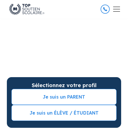
4.8/5
26 000 élèves satisfaits
Soutien scolaire à Reims pour
améliorer les résultats
Soutien scolaire sur mesure à domicile à Reims avec
garantie de résultats. Commencez vos cours
particuliers avec une séance d’essai !
Sélectionnez votre profil
Je suis un PARENT
Je suis un ÉLÈVE / ÉTUDIANT