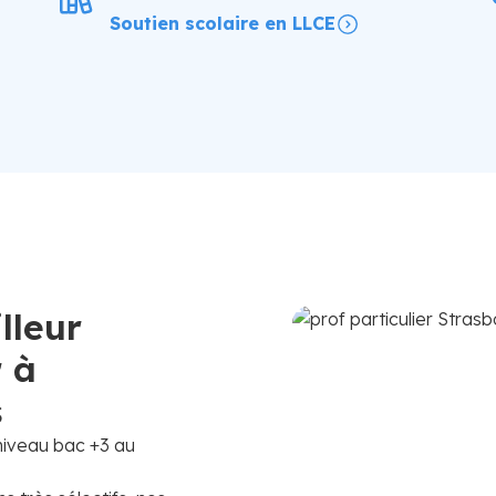
Soutien scolaire en LLCE
lleur
r à
s
 niveau bac +3 au