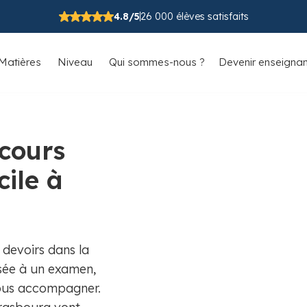
4.8/5
26 000 élèves satisfaits
Matières
Niveau
Qui sommes-nous ?
Devenir enseignan
 cours
cile à
 devoirs dans la
sée à un examen,
vous accompagner.