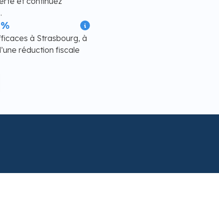
te et continuez
.
0%
fficaces à Strasbourg, à
’une réduction fiscale