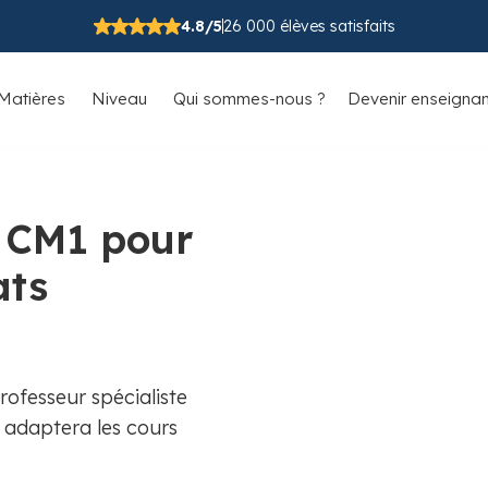
4.8/5
26 000 élèves satisfaits
Matières
Niveau
Qui sommes-nous ?
Devenir enseignan
n CM1 pour
ats
ofesseur spécialiste
i adaptera les cours