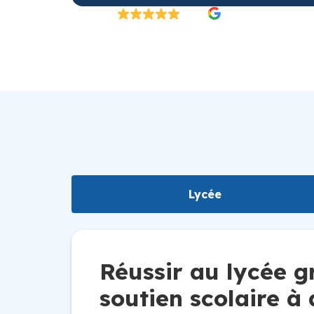
Excellent
4.8/5
26 000 élèves satisfaits | Fondé en 2007 en 
Lycée
Réussir au lycée g
soutien scolaire à