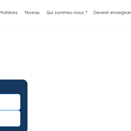
4.8/5
26 000 élèves satisfaits
Matières
Niveau
Qui sommes-nous ?
Devenir enseignan
domicile pour améliorer l
t niveau et des cours particuliers sur mesure.
otes garanties