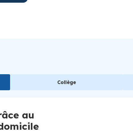
Suède
Collège
râce au
 domicile