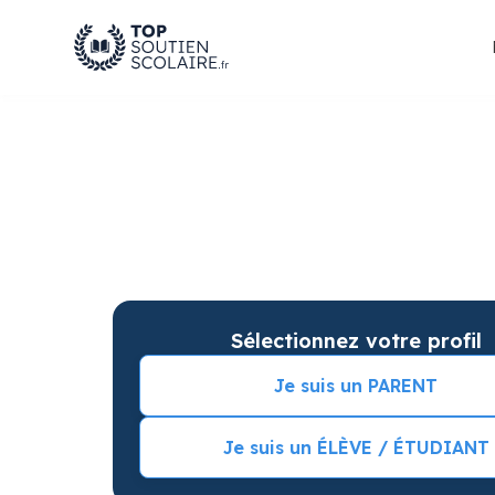
Soutien scolaire à 
Du soutien scolaire pour votre matière e
Séance d’essai incluse et
de meilleures
n
Sélectionnez votre profil
Je suis un PARENT
Je suis un ÉLÈVE / ÉTUDIANT