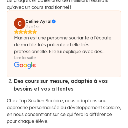
de progrès et obtiendrez de meilleurs résultats
qu'avec un cours traditionnel !
Celine Ayral
Il y a 1 an
Marion est une personne souriante à l’écoute
de ma fille très patiente et elle très
professionnelle. Elle lui explique avec des
Lire la suite
choses concrets ce qui aide beaucoup ma
fille. Ma fille l’apprécie beaucoup.
Des cours sur mesure, adaptés à vos
besoins et vos attentes
Chez Top Soutien Scolaire, nous adoptons une
approche personnalisée du développement scolaire,
en nous concentrant sur ce qui fera la différence
pour chaque élève.