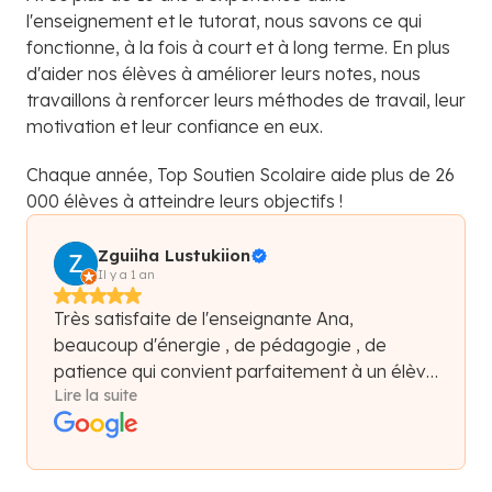
l'enseignement et le tutorat, nous savons ce qui
fonctionne, à la fois à court et à long terme. En plus
d'aider nos élèves à améliorer leurs notes, nous
travaillons à renforcer leurs méthodes de travail, leur
motivation et leur confiance en eux.
Chaque année, Top Soutien Scolaire aide plus de 26
000 élèves à atteindre leurs objectifs !
Zguiiha Lustukiion
Il y a 1 an
Très satisfaite de l'enseignante Ana,
beaucoup d'énergie , de pédagogie , de
patience qui convient parfaitement à un élève
Lire la suite
en manque de confiance en soi, et qui as
besoin d'être encourager. Elle s'adapte à la
condition de son élève et boss vraiment. Elle
est très chaleureuse et de bonne humeur qui