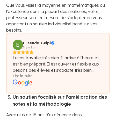
Que vous visiez la moyenne en mathématiques ou
l'excellence dans la plupart des matières, votre
professeur sera en mesure de s'adapter en vous
apportant un soutien individualisé basé sur vos
besoins.
Elisenda Gelpi
Il y a 1 an
Lucas travaille très bien. Il arrive à l'heure et
est bien préparé. Il est ouvert et flexible aux
besoins des élèves et s'adapte très bien.
Lire la suite
Lucas aide à se concentrer et apporte
beaucoup de confiance. En quelques
séances, je peux voir à quelle vitesse ma fille
apprend et gagne en confiance.
Un soutien focalisé sur l'amélioration des
notes et la méthodologie
Avec plus de 15 ans d'expérience dans