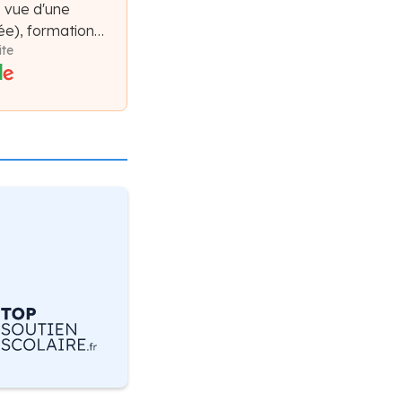
e vue d'une
e), formation
ite
forme claires,
compagnement.