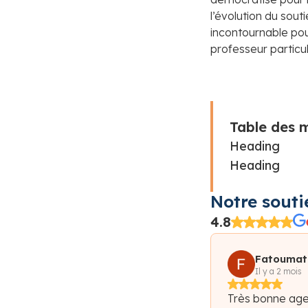
l’évolution du sout
incontournable pour
professeur particuli
Table des 
Heading
Heading
Notre souti
4.8
Fatoumat
Diaraye D
Il y a 2 mois
Très bonne age