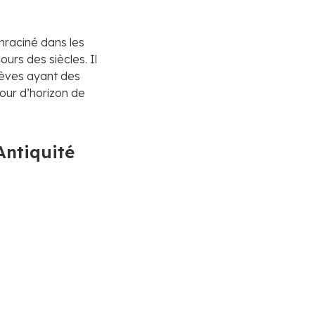
nraciné dans les
urs des siècles. Il
èves ayant des
tour d’horizon de
Antiquité