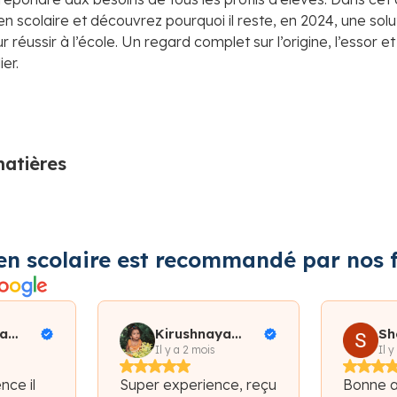
ien scolaire et découvrez pourquoi il reste, en 2024, une solu
 réussir à l’école. Un regard complet sur l’origine, l’essor et
er.
matières
en scolaire est recommandé par nos f
a
Kirushnaya
Sh
iallo
Subramaniam
Il y a 2 mois
Il y
nce il
Super experience, reçu
Bonne 