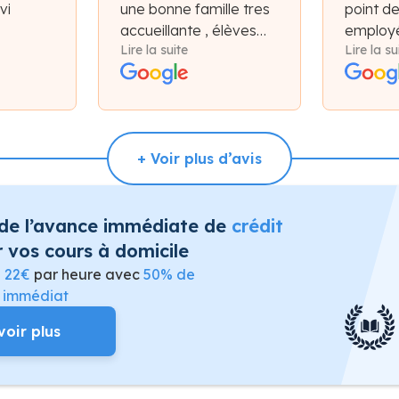
vi
une bonne famille tres
point d
accueillante , élèves
employé
Lire la suite
Lire la su
très motiver !
et plate
bon ac
+ Voir plus d’avis
 de l’avance immédiate de
crédit
 vos cours à domicile
e
22€
par heure avec
50% de
t immédiat
voir plus