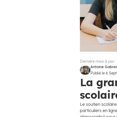
Dernière mise à jour 
Antoine Gabreau
Publié le
6 Sep
La gra
scolair
Le soutien scolaire
particuliers en li
démocratisé pour r