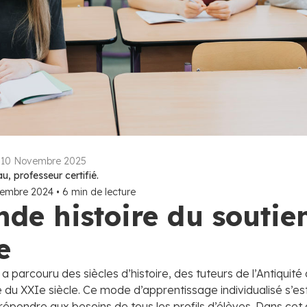
:
10 Novembre 2025
, professeur certifié.
tembre 2024
•
6
min de lecture
nde histoire du soutie
e
 a parcouru des siècles d’histoire, des tuteurs de l’Antiquité
gne du XXIe siècle. Ce mode d’apprentissage individualisé s’
épondre aux besoins de tous les profils d’élèves. Dans cet a