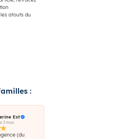
tion
 les atouts du
amilles :
erine Est
 a 3 mois
agence (du