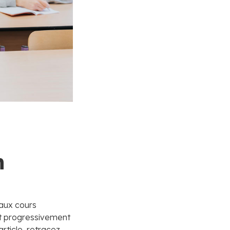
n
 aux cours
est progressivement
rticle, retracez