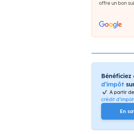
offre un bon sui
Bénéficiez
d’impôt
sur
A partir d
crédit d’impô
En sa