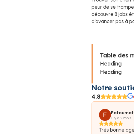
peur de se tromper e
découvre 8 jobs ét
d’avancer pas à pa
Table des 
Heading
Heading
Notre souti
4.8
Fatoumat
Diaraye D
Il y a 2 mois
Très bonne age