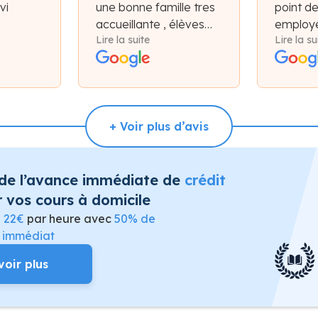
vi
une bonne famille tres
point d
accueillante , élèves
employé
Lire la suite
Lire la su
très motiver !
et plate
bon ac
+ Voir plus d’avis
 de l’avance immédiate de
crédit
 vos cours à domicile
e
22€
par heure avec
50% de
t immédiat
voir plus