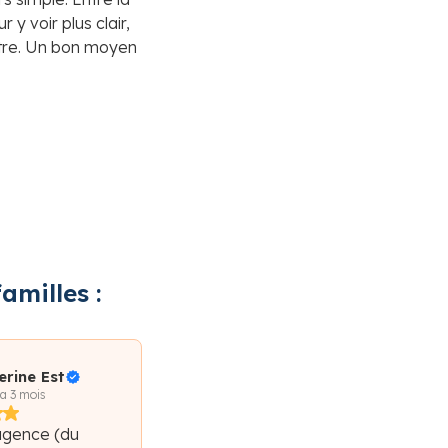
 y voir plus clair,
aître. Un bon moyen
amilles :
erine Est
 a 3 mois
agence (du