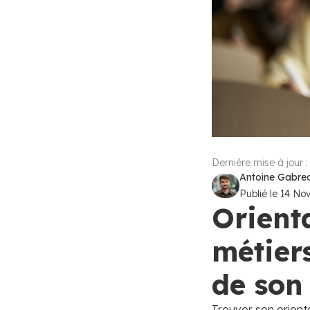
Dernière mise à jour 
Antoine Gabreau
Publié le
14 No
Orienta
métier
de son 
Trouver son orienta