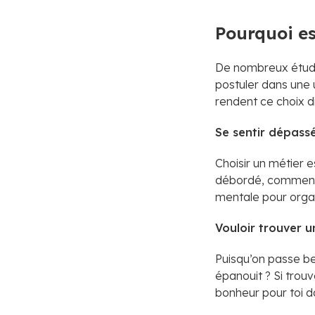
Pourquoi es
De nombreux étudia
postuler dans une u
rendent ce choix dif
Se sentir dépass
Choisir un métier 
débordé, commence
mentale pour organ
Vouloir trouver u
Puisqu’on passe be
épanouit ? Si trouve
bonheur pour toi da