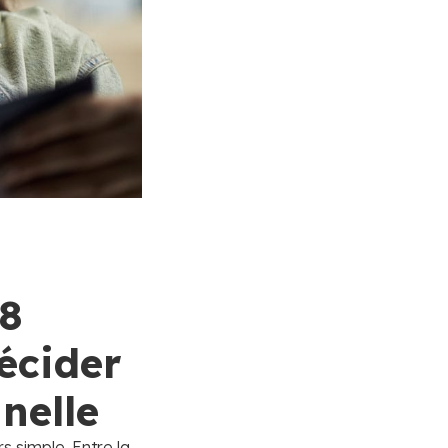
 8
écider
nelle
s simple. Entre la