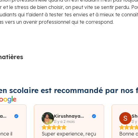
t le stress de bien choisir, on peut vite se sentir perdu. Pour
udiants qui t’aident à tester tes envies et à mieux te conn
s vers un avenir professionnel qui te correspond.
matières
en scolaire est recommandé par nos f
a
Kirushnaya
Sh
iallo
Subramaniam
Il y a 2 mois
Il y
nce il
Super experience, reçu
Bonne 