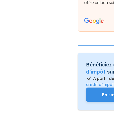
offre un bon sui
Bénéficiez
d’impôt
sur
A partir d
crédit d’impô
En sa