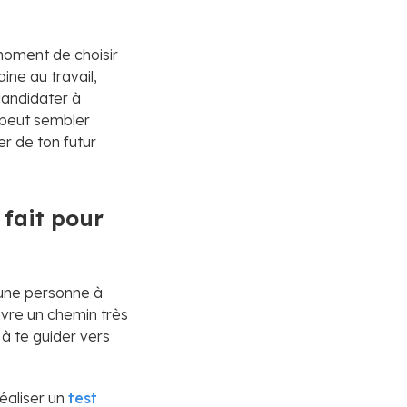
moment de choisir
ine au travail,
 candidater à
s peut sembler
er de ton futur
 fait pour
d'une personne à
ivre un chemin très
 à te guider vers
éaliser un
test