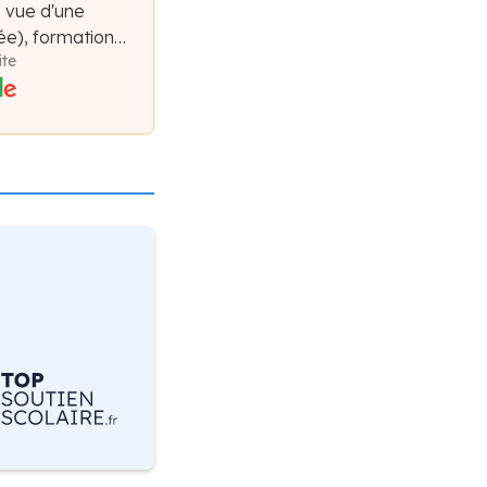
e vue d'une
e), formation
ite
forme claires,
compagnement.