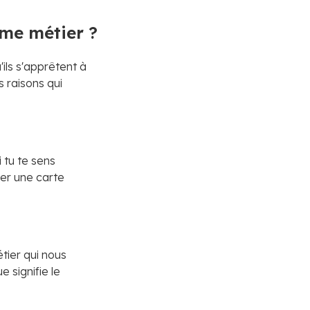
mme métier ?
ils s'apprêtent à
s raisons qui
 tu te sens
er une carte
tier qui nous
e signifie le