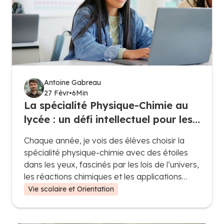
Antoine Gabreau
27 Févr
•
6
Min
La spécialité Physique-Chimie au
lycée : un défi intellectuel pour les
passionnés de sciences
Chaque année, je vois des élèves choisir la
spécialité physique-chimie avec des étoiles
dans les yeux, fascinés par les lois de l’univers,
les réactions chimiques et les applications
technologiques. Mais une fois plongés dans le
Vie scolaire et Orientation
programme, beaucoup réalisent que cette
spécialité est bien plus qu’une simple