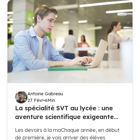
extension des cours de seconde : c’est une
discipline exigeante qui demande logique,
méthode et un bon niveau de mathématiques.
Antoine Gabreau
27 Févr
•
6
Min
La spécialité SVT au lycée : une
aventure scientifique exigeante
mais passionnante
Les devoirs à la maChaque année, en début
de première, je vois arriver des élèves