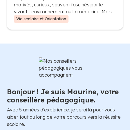
motivés, curieux, souvent fascinés par le
vivant, l’environnement ou la médecine. Mais
très vite, certains réalisent que la spécialité
Vie scolaire et Orientation
SVT, ce n’est pas juste apprendre des faits sur
la nature ou le corps humain : c’est une
matière scientifique exigeante qui demande
réflexion, rigueur et méthode.ison peuvent
vite devenir une source de stress, aussi bien
pour les enfants que pour les parents. Entre
l’organisation du travail, la gestion du temps et
la pression scolaire, la charge mentale liée aux
devoirs peut peser lourdement sur la vie de
famille.
Bonjour ! Je suis Maurine, votre
conseillère pédagogique.
Avec 5 années d'expérience, je serai là pour vous
aider tout au long de votre parcours vers la réussite
scolaire.