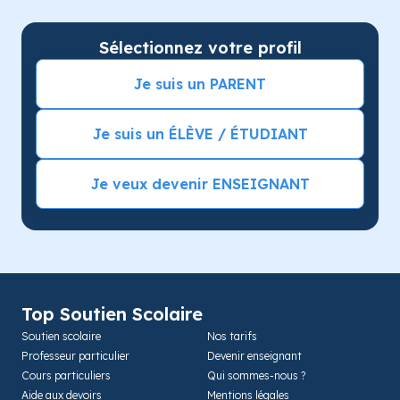
Sélectionnez votre profil
Je suis un PARENT
Je suis un ÉLÈVE / ÉTUDIANT
Je veux devenir ENSEIGNANT
Top Soutien Scolaire
Soutien scolaire
Nos tarifs
Professeur particulier
Devenir enseignant
Cours particuliers
Qui sommes-nous ?
Aide aux devoirs
Mentions légales