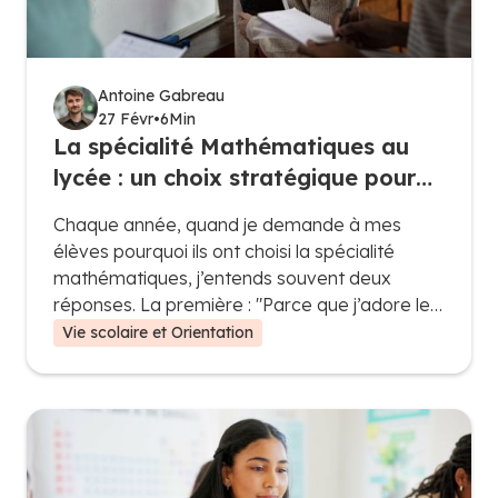
Antoine Gabreau
27 Févr
•
6
Min
La spécialité Mathématiques au
lycée : un choix stratégique pour
les esprits logiques et curieux
Chaque année, quand je demande à mes
élèves pourquoi ils ont choisi la spécialité
mathématiques, j’entends souvent deux
réponses. La première : "Parce que j’adore les
maths, j’aime résoudre des problèmes et
Vie scolaire et Orientation
comprendre les concepts". Et la deuxième,
beaucoup plus pragmatique : "Parce que c’est
indispensable pour la suite".