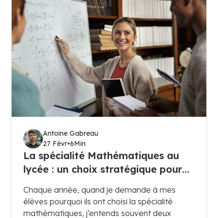
logique, de la rigueur et une approche
méthodique des sciences appliquées.
Antoine Gabreau
27 Févr
•
6
Min
La spécialité Mathématiques au
lycée : un choix stratégique pour
les esprits logiques et curieux
Chaque année, quand je demande à mes
élèves pourquoi ils ont choisi la spécialité
mathématiques, j’entends souvent deux