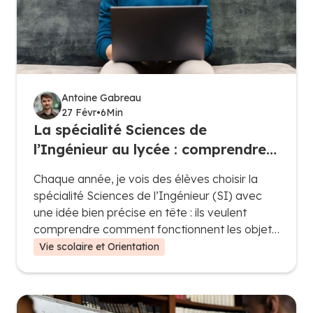
Antoine Gabreau
27 Févr
•
6
Min
La spécialité Sciences de
l’Ingénieur au lycée : comprendre,
concevoir et innover
Chaque année, je vois des élèves choisir la
spécialité Sciences de l’Ingénieur (SI) avec
une idée bien précise en tête : ils veulent
comprendre comment fonctionnent les objets
qui nous entourent, concevoir des systèmes
Vie scolaire et Orientation
techniques et, pour certains, se préparer à
des études d’ingénieur. Mais attention, cette
spécialité ne se limite pas à bricoler ou à
démonter des machines : elle demande de la