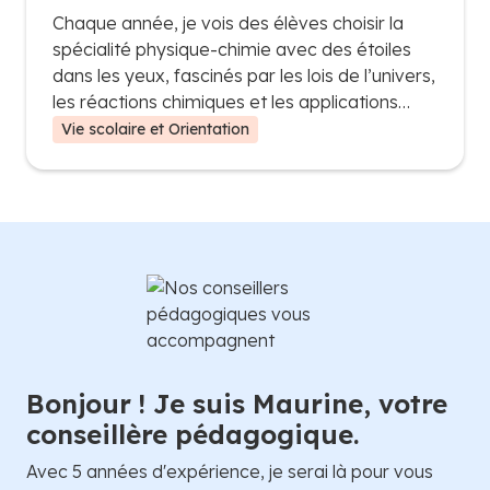
passionnés de sciences
Chaque année, je vois des élèves choisir la
spécialité physique-chimie avec des étoiles
dans les yeux, fascinés par les lois de l’univers,
les réactions chimiques et les applications
technologiques. Mais une fois plongés dans le
Vie scolaire et Orientation
programme, beaucoup réalisent que cette
spécialité est bien plus qu’une simple
extension des cours de seconde : c’est une
discipline exigeante qui demande logique,
méthode et un bon niveau de mathématiques.
Bonjour ! Je suis Maurine, votre
conseillère pédagogique.
Avec 5 années d'expérience, je serai là pour vous