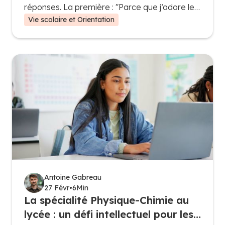
réponses. La première : "Parce que j’adore les
maths, j’aime résoudre des problèmes et
Vie scolaire et Orientation
comprendre les concepts". Et la deuxième,
beaucoup plus pragmatique : "Parce que c’est
indispensable pour la suite".
Antoine Gabreau
27 Févr
•
6
Min
La spécialité Physique-Chimie au
lycée : un défi intellectuel pour les