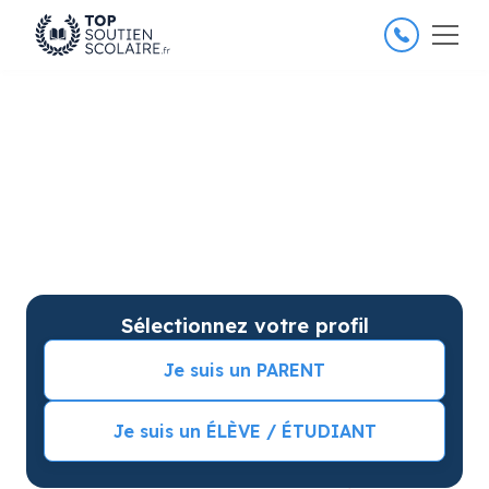
4.8/5
26 000 élèves satisfaits
Soutien scolaire à Albi pour
améliorer les résultats
Soutien scolaire sur mesure à domicile à Albi avec
garantie de résultats. Commencez vos cours
particuliers avec une séance d’essai !
Sélectionnez votre profil
Je suis un PARENT
Je suis un ÉLÈVE / ÉTUDIANT