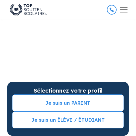
4.8/5
26 000 élèves satisfaits
Soutien scolaire à Angoulême
pour améliorer les résultats
Soutien scolaire sur mesure à domicile à Angoulême
avec garantie de résultats. Commencez vos cours
particuliers avec une séance d’essai !
Sélectionnez votre profil
Je suis un PARENT
Je suis un ÉLÈVE / ÉTUDIANT