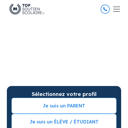
4.8/5
26 000 élèves satisfaits
Soutien scolaire à Bois-
Guillaume pour améliorer les
résultats
Soutien scolaire sur mesure à domicile à Bois-
Guillaume avec garantie de résultats. Commencez
vos cours particuliers avec une séance d’essai !
Sélectionnez votre profil
Je suis un PARENT
Je suis un ÉLÈVE / ÉTUDIANT