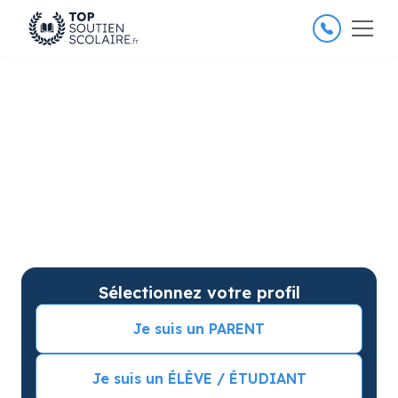
4.8/5
26 000 élèves satisfaits
Soutien scolaire à Canet-en-
Roussillon pour améliorer les
résultats
Soutien scolaire sur mesure à domicile à Canet-en-
Roussillon avec garantie de résultats. Commencez
vos cours particuliers avec une séance d’essai !
Sélectionnez votre profil
Je suis un PARENT
Je suis un ÉLÈVE / ÉTUDIANT