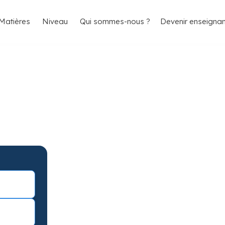
4.8/5
26 000 élèves satisfaits
Matières
Niveau
Qui sommes-nous ?
Devenir enseignan
isson pour
ts
on avec garantie de résultats.
éance d’essai !