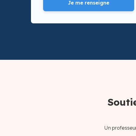
Je me renseigne
Souti
Un professeur 