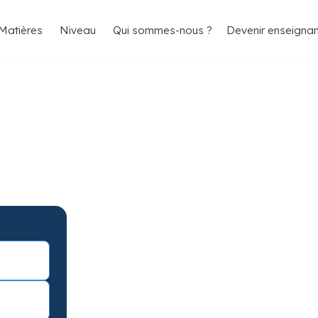
4.8/5
26 000 élèves satisfaits
Matières
Niveau
Qui sommes-nous ?
Devenir enseignan
ieppe pour
ts
pe avec garantie de résultats.
éance d’essai !