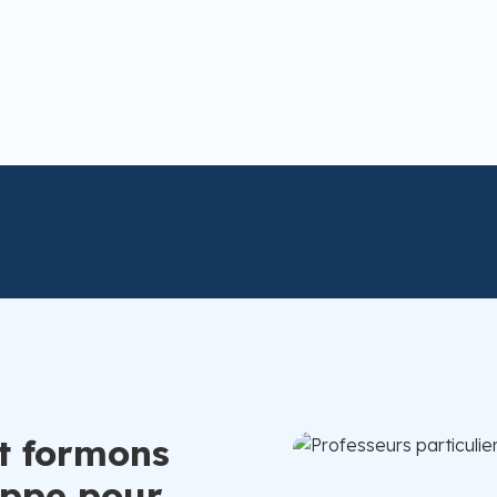
t formons
eppe pour