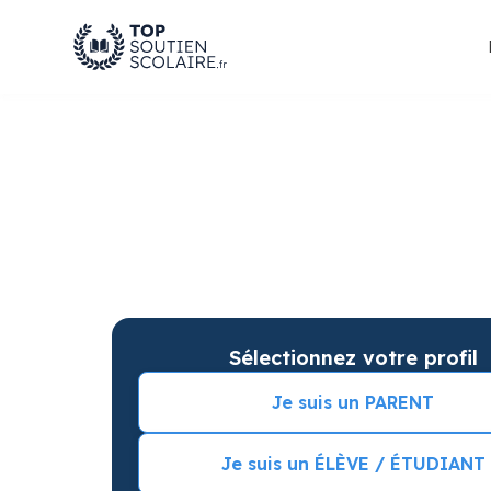
Soutien scolaire à L
pour améliorer les ré
Soutien scolaire sur mesure à domicile à La 
résultats. Commencez vos cours particuliers 
Sélectionnez votre profil
Je suis un PARENT
Je suis un ÉLÈVE / ÉTUDIANT