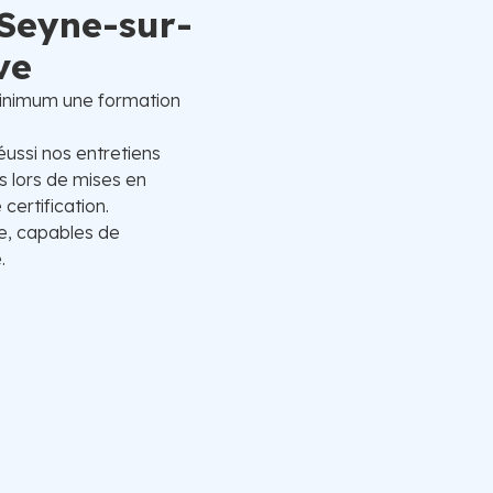
 Seyne-sur-
ve
inimum une formation
éussi nos entretiens
 lors de mises en
certification.
e, capables de
.