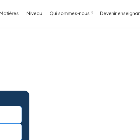
4.8/5
26 000 élèves satisfaits
Matières
Niveau
Qui sommes-nous ?
Devenir enseignan
a Seyne-sur-Mer
sultats
Seyne-sur-Mer avec garantie de
avec une séance d’essai !