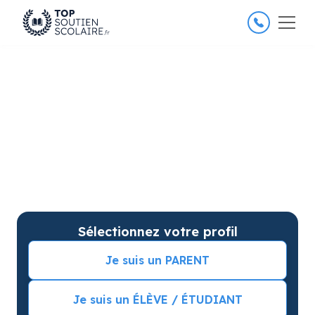
4.8/5
26 000 élèves satisfaits
Soutien scolaire à
Landerneau pour améliorer
les résultats
Soutien scolaire sur mesure à domicile à Landerneau
avec garantie de résultats. Commencez vos cours
particuliers avec une séance d’essai !
Sélectionnez votre profil
Je suis un PARENT
Je suis un ÉLÈVE / ÉTUDIANT