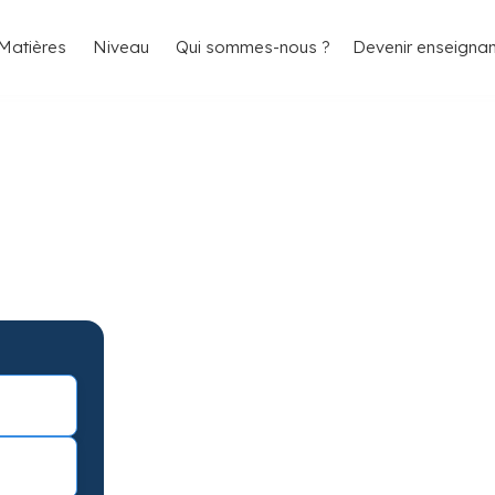
4.8/5
26 000 élèves satisfaits
Matières
Niveau
Qui sommes-nous ?
Devenir enseignan
arignane pour
ts
gnane avec garantie de résultats.
éance d’essai !