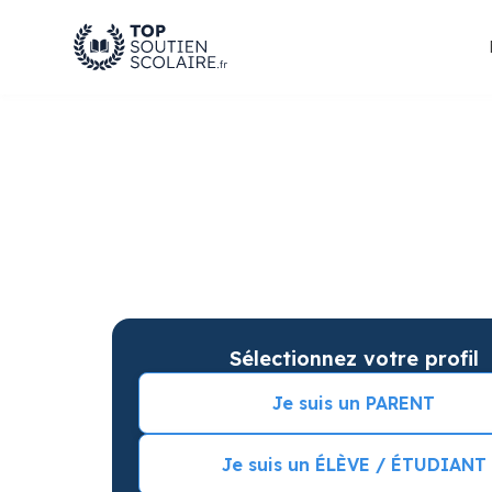
Soutien scolaire à M
améliorer les résulta
Soutien scolaire sur mesure à domicile à Mari
Commencez vos cours particuliers avec une s
Sélectionnez votre profil
Je suis un PARENT
Je suis un ÉLÈVE / ÉTUDIANT