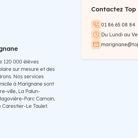
Contactez Top 
01 86 65 08 84
Du Lundi au Ve
marignane@tops
ignane
de 120 000 élèves
laire sur mesure et des
irons. Nos services
omicile à Marignane sont
e-ville, La Palun-
alagovière-Parc Camoin,
Carestier-Le Taulet.