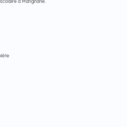
scolaire à Marignane.
plète