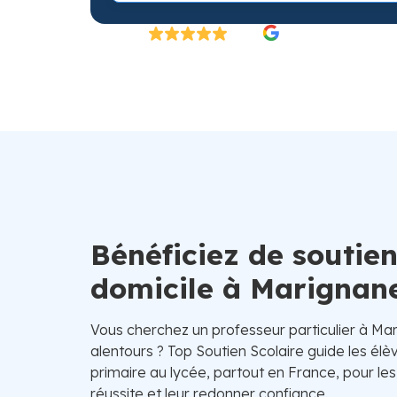
Excellent
4.8/5
26 000 élèves satisfaits | Fondé en 2007 en 
Bénéficiez de soutien
domicile à Marignan
Vous cherchez un professeur particulier à Ma
alentours ? Top Soutien Scolaire guide les élè
primaire au lycée, partout en France, pour l
réussite et leur redonner confiance.