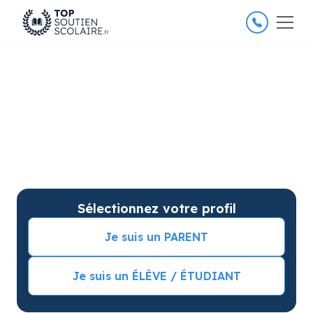
4.8/5
26 000 élèves satisfaits
Soutien scolaire à Orléans
pour améliorer les résultats
Soutien scolaire sur mesure à domicile à Orléans
avec garantie de résultats. Commencez vos cours
particuliers avec une séance d’essai !
Sélectionnez votre profil
Je suis un PARENT
Je suis un ÉLÈVE / ÉTUDIANT