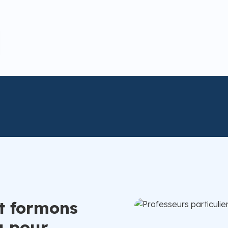
t formons
u pour