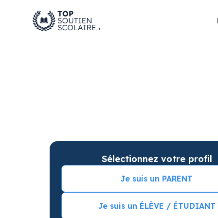
Soutien scolaire à P
les résultats
Soutien scolaire sur mesure à domicile à Pau 
Commencez vos cours particuliers avec une s
Sélectionnez votre profil
Je suis un PARENT
Je suis un ÉLÈVE / ÉTUDIANT