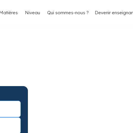
4.8/5
26 000 élèves satisfaits
Matières
Niveau
Qui sommes-nous ?
Devenir enseignan
au pour améliorer
avec garantie de résultats.
éance d’essai !