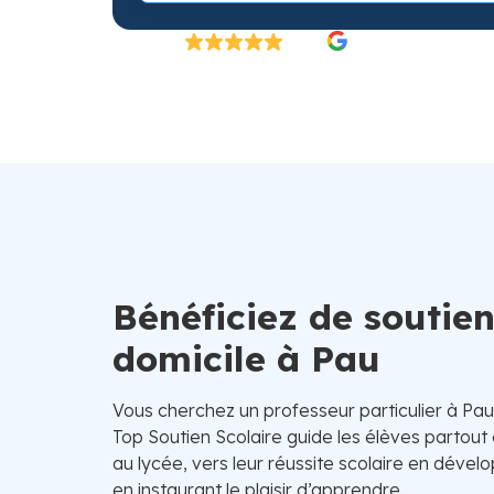
Excellent
4.8/5
26 000 élèves satisfaits | Fondé en 2007 en 
Bénéficiez de soutien
domicile à Pau
Vous cherchez un professeur particulier à Pau
Top Soutien Scolaire guide les élèves partout
au lycée, vers leur réussite scolaire en dével
en instaurant le plaisir d’apprendre.