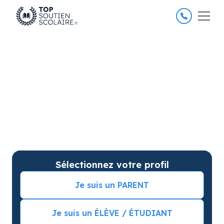
4.8/5
26 000 élèves satisfaits
Soutien scolaire à Rochefort-
du-Gard pour améliorer les
résultats
Soutien scolaire sur mesure à domicile à Rochefort-
du-Gard avec garantie de résultats. Commencez
vos cours particuliers avec une séance d’essai !
Sélectionnez votre profil
Je suis un PARENT
Je suis un ÉLÈVE / ÉTUDIANT