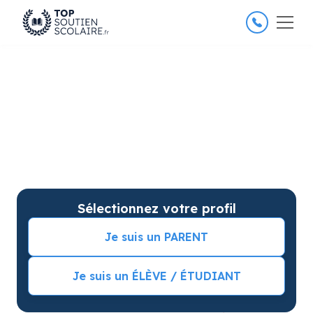
4.8/5
26 000 élèves satisfaits
Soutien scolaire à Rouen
pour améliorer les résultats
Soutien scolaire sur mesure à domicile à Rouen avec
garantie de résultats. Commencez vos cours
particuliers avec une séance d’essai !
Sélectionnez votre profil
Je suis un PARENT
Je suis un ÉLÈVE / ÉTUDIANT