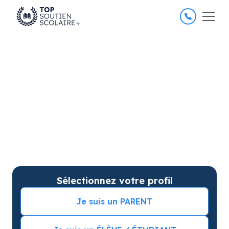
4.8/5
26 000 élèves satisfaits
Soutien scolaire à Saint-
Médard-en-Jalles pour
améliorer les résultats
Soutien scolaire sur mesure à domicile à Saint-
Médard-en-Jalles avec garantie de résultats.
Commencez vos cours particuliers avec une séance
d’essai !
Sélectionnez votre profil
Je suis un PARENT