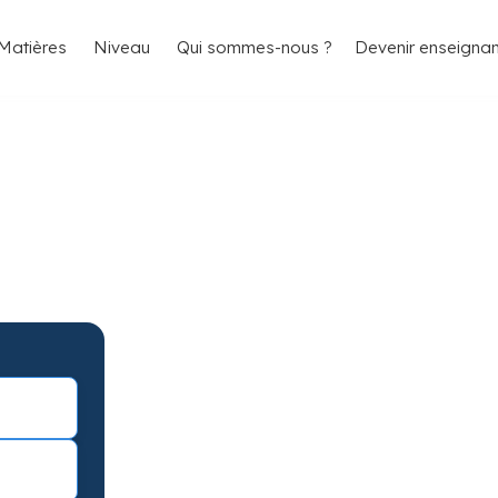
4.8/5
26 000 élèves satisfaits
Matières
Niveau
Qui sommes-nous ?
Devenir enseignan
int-Priest-en-
les résultats
t-Priest-en-Jarez avec garantie de
avec une séance d’essai !