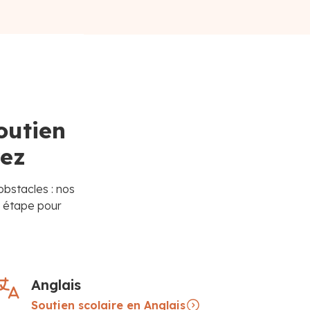
outien
rez
obstacles : nos
e étape pour
Anglais
Soutien scolaire en Anglais