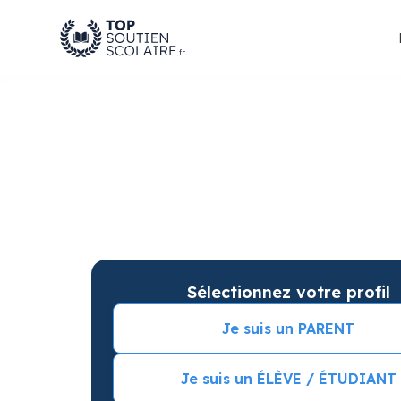
Soutien scolaire à Sa
Jarez pour améliorer 
Soutien scolaire sur mesure à domicile à Sain
résultats. Commencez vos cours particuliers 
Sélectionnez votre profil
Je suis un PARENT
Je suis un ÉLÈVE / ÉTUDIANT