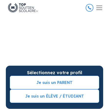
4.8/5
26 000 élèves satisfaits
Soutien scolaire à Sautron
pour améliorer les résultats
Soutien scolaire sur mesure à domicile à Sautron
avec garantie de résultats. Commencez vos cours
particuliers avec une séance d’essai !
Sélectionnez votre profil
Je suis un PARENT
Je suis un ÉLÈVE / ÉTUDIANT