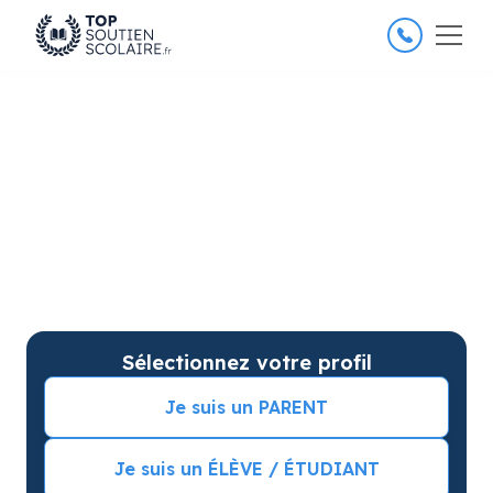
4.8/5
26 000 élèves satisfaits
Soutien scolaire à Six-Fours-
les-Plages pour améliorer les
résultats
Soutien scolaire sur mesure à domicile à Six-Fours-
les-Plages avec garantie de résultats. Commencez
vos cours particuliers avec une séance d’essai !
Sélectionnez votre profil
Je suis un PARENT
Je suis un ÉLÈVE / ÉTUDIANT