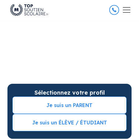
4.8/5
26 000 élèves satisfaits
Soutien scolaire à Toulon
pour améliorer les résultats
Soutien scolaire sur mesure à domicile à Toulon avec
garantie de résultats. Commencez vos cours
particuliers avec une séance d’essai !
Sélectionnez votre profil
Je suis un PARENT
Je suis un ÉLÈVE / ÉTUDIANT