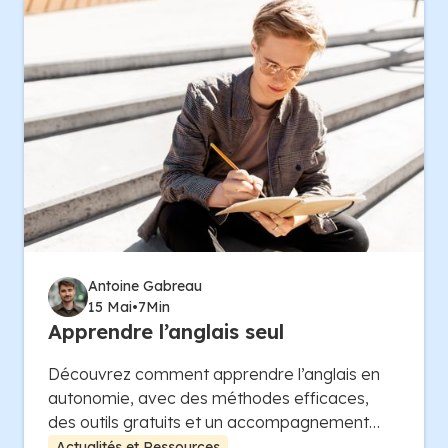
Antoine Gabreau
15 Mai
•
7
Min
Apprendre l’anglais seul
Découvrez comment apprendre l’anglais en
autonomie, avec des méthodes efficaces,
des outils gratuits et un accompagnement
personnalisé.
Actualités et Ressources