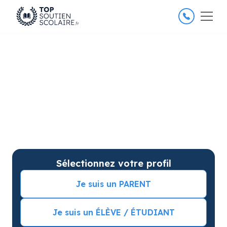
4.8/5
26 000 élèves satisfaits
Soutien scolaire à Paris 17e
pour améliorer les résultats
Soutien scolaire sur mesure à domicile à Paris 17e
arrondissement avec garantie de résultats.
Commencez vos cours particuliers avec une séance
d’essai !
Sélectionnez votre profil
Je suis un PARENT
Je suis un ÉLÈVE / ÉTUDIANT