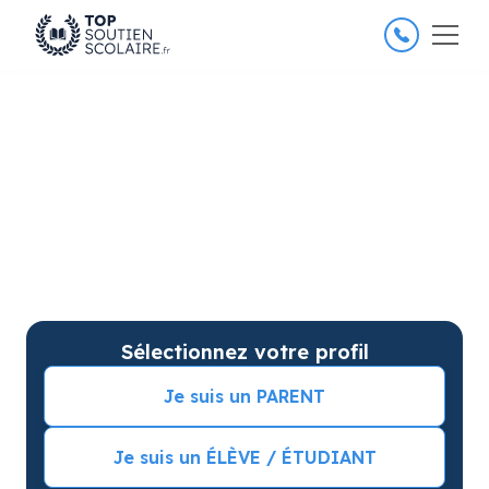
4.8/5
26 000 élèves satisfaits
Soutien scolaire à Paris 5e
pour améliorer les résultats
Soutien scolaire sur mesure à domicile à Paris 5e
arrondissement avec garantie de résultats.
Commencez vos cours particuliers avec une séance
d’essai !
Sélectionnez votre profil
Je suis un PARENT
Je suis un ÉLÈVE / ÉTUDIANT