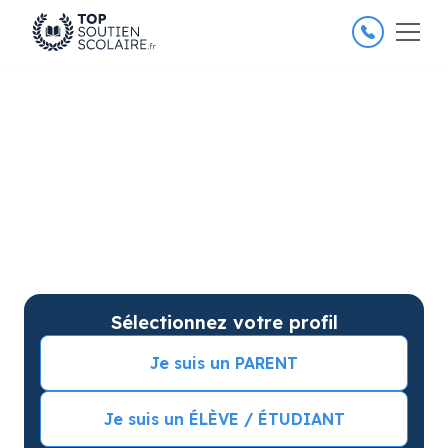
4.8/5
26 000 élèves satisfaits
Soutien scolaire à Paris 7e
pour améliorer les résultats
Soutien scolaire sur mesure à domicile à Paris 7e
arrondissement avec garantie de résultats.
Commencez vos cours particuliers avec une séance
d’essai !
Sélectionnez votre profil
Je suis un PARENT
Je suis un ÉLÈVE / ÉTUDIANT