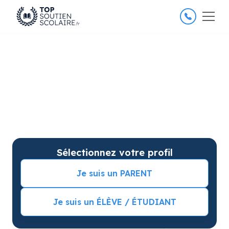
4.8/5
26 000 élèves satisfaits
Soutien scolaire à Argenteuil
pour améliorer les résultats
Soutien scolaire sur mesure à domicile à Argenteuil
avec garantie de résultats. Commencez vos cours
particuliers avec une séance d’essai !
Sélectionnez votre profil
Je suis un PARENT
Je suis un ÉLÈVE / ÉTUDIANT