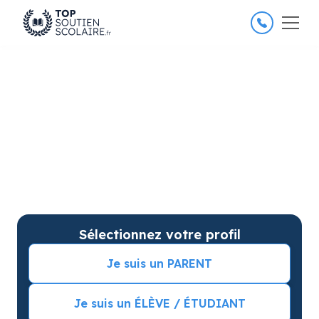
4.8/5
26 000 élèves satisfaits
Soutien scolaire à Boulogne-
Billancourt pour améliorer
les résultats
Soutien scolaire sur mesure à domicile à Boulogne-
Billancourt avec garantie de résultats. Commencez
vos cours particuliers avec une séance d’essai !
Sélectionnez votre profil
Je suis un PARENT
Je suis un ÉLÈVE / ÉTUDIANT