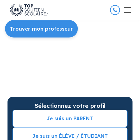
4.8/5
26 000 élèves satisfaits
Trouver mon professeur
Soutien scolaire à domicile
pour améliorer les résultats
Du soutien scolaire pour votre matière et
niveau et des cours particuliers sur mesure.
Séance d’essai incluse et
de meilleures
notes
garanties
Sélectionnez votre profil
Je suis un PARENT
Je suis un ÉLÈVE / ÉTUDIANT