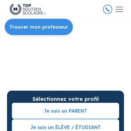
4.8/5
26 000 élèves satisfaits
Trouver mon professeur
Soutien scolaire à domicile
pour améliorer les résultats
Du soutien scolaire pour votre matière et
niveau et des cours particuliers sur mesure.
Séance d’essai incluse et
de meilleures
notes
garanties
Sélectionnez votre profil
Je suis un PARENT
Je suis un ÉLÈVE / ÉTUDIANT