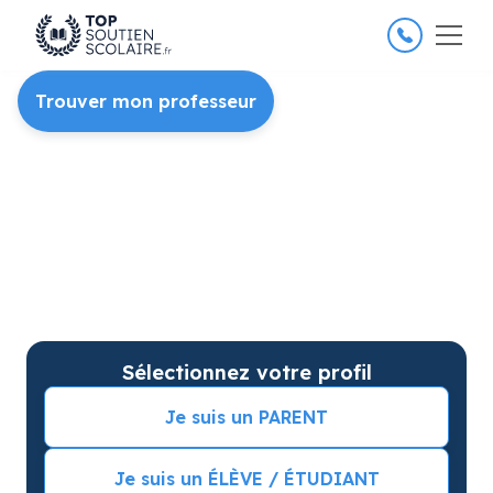
4.8/5
26 000 élèves satisfaits
Trouver mon professeur
Soutien scolaire à domicile
pour améliorer les résultats
Du soutien scolaire pour votre matière et
niveau et des cours particuliers sur mesure.
Séance d’essai incluse et
de meilleures
notes
garanties
Sélectionnez votre profil
Je suis un PARENT
Je suis un ÉLÈVE / ÉTUDIANT