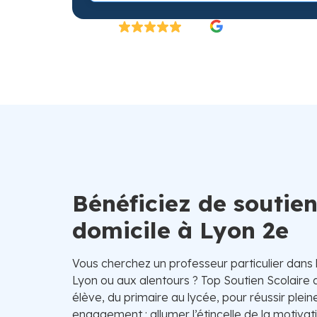
Excellent
4.8/5
26 000 élèves satisfaits | Fondé en 2007 en 
Bénéficiez de soutien
domicile à Lyon 2e
Vous cherchez un professeur particulier dans
Lyon ou aux alentours ? Top Soutien Scolai
élève, du primaire au lycée, pour réussir plei
engagement : allumer l’étincelle de la motivati