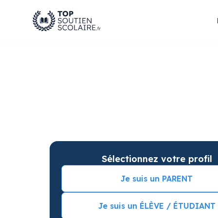
Soutien scolaire à L
améliorer les résulta
Soutien scolaire sur mesure à domicile à Lyo
résultats. Commencez vos cours particuliers 
Sélectionnez votre profil
Je suis un PARENT
Je suis un ÉLÈVE / ÉTUDIANT