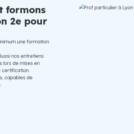
t formons
on 2e pour
inimum une formation
éussi nos entretiens
 lors de mises en
certification.
e, capables de
.