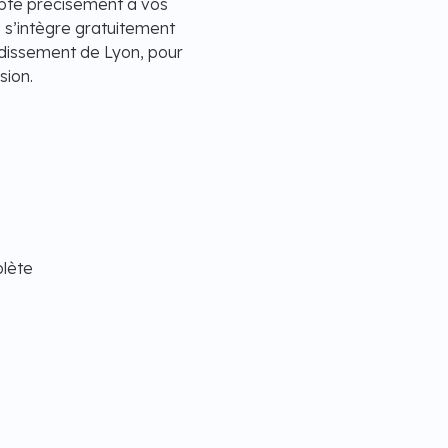
pté précisément à vos
 s’intègre gratuitement
ndissement de Lyon, pour
ion.
plète