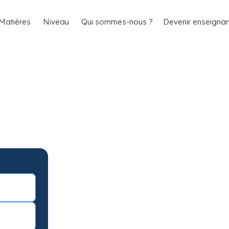
4.8/5
26 000 élèves satisfaits
Matières
Niveau
Qui sommes-nous ?
Devenir enseignan
yon 2e pour
ts
n 2e arrondissement avec garantie de
avec une séance d’essai !