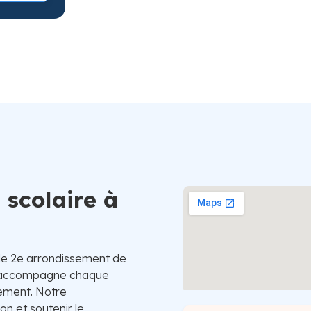
Suède
 scolaire à
 le 2e arrondissement de
re accompagne chaque
nement. Notre
on et soutenir le