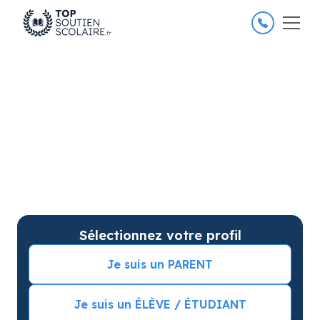
4.8/5
26 000 élèves satisfaits
Soutien scolaire en Primaire
à Lyon pour des progrès
garantis
Soutien scolaire sur mesure à domicile en Primaire à
Lyon avec garantie de résultats. Commencez vos
cours particuliers avec une séance d’essai !
Sélectionnez votre profil
Je suis un PARENT
Je suis un ÉLÈVE / ÉTUDIANT