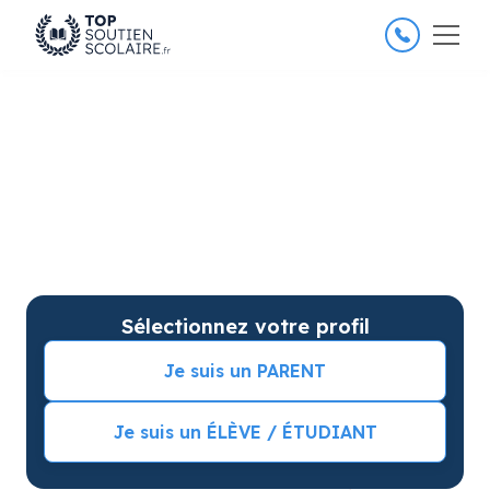
4.8/5
26 000 élèves satisfaits
Soutien scolaire à Dardilly
pour améliorer les résultats
Soutien scolaire sur mesure à domicile à Dardilly
avec garantie de résultats. Commencez vos cours
particuliers avec une séance d’essai !
Sélectionnez votre profil
Je suis un PARENT
Je suis un ÉLÈVE / ÉTUDIANT