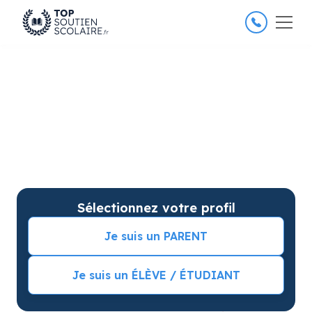
4.8/5
26 000 élèves satisfaits
Soutien scolaire à Ecully pour
améliorer les résultats
Soutien scolaire sur mesure à domicile à Ecully avec
garantie de résultats. Commencez vos cours
particuliers avec une séance d’essai !
Sélectionnez votre profil
Je suis un PARENT
Je suis un ÉLÈVE / ÉTUDIANT