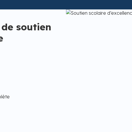
 de soutien
e
plète