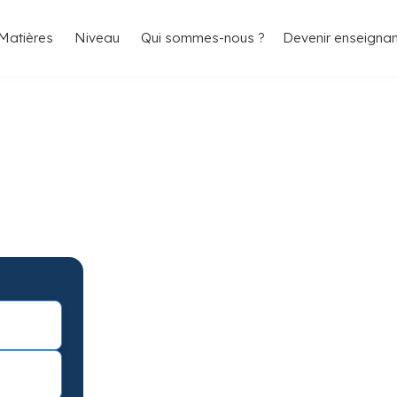
4.8/5
26 000 élèves satisfaits
Matières
Niveau
Qui sommes-nous ?
Devenir enseignan
ycée à Marseille
antis
ée à Marseille avec garantie de
avec une séance d’essai !