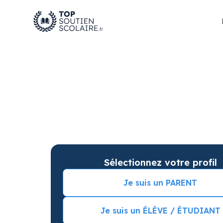
Soutien scolaire au L
pour des progrès gar
Soutien scolaire sur mesure à domicile en Lyc
résultats. Commencez vos cours particuliers 
Sélectionnez votre profil
Je suis un PARENT
Je suis un ÉLÈVE / ÉTUDIANT