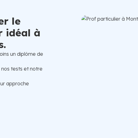
er le
r idéal à
s.
oins un diplôme de
, nos tests et notre
eur approche