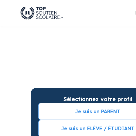
Cours de Physique C
Montpellier pour des
Soutien scolaire sur mesure à domicile en Phy
garantie de résultats. Commencez vos cours p
Sélectionnez votre profil
Je suis un PARENT
Je suis un ÉLÈVE / ÉTUDIANT