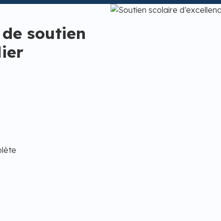
 de soutien
ier
plète