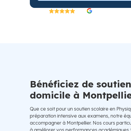
Excellent
4.8/5
26 000 élèves satisfaits | Fondé en 2007 en 
Bénéficiez de soutien
domicile à Montpelli
Que ce soit pour un soutien scolaire en Physi
préparation intensive aux examens, notre équ
accompagner à Montpellier. Nos cours particu
à améliorer vos performances académiques to