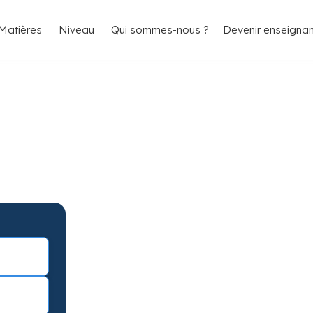
4.8/5
26 000 élèves satisfaits
Matières
Niveau
Qui sommes-nous ?
Devenir enseignan
himie à
 progrès garantis
sique Chimie à Montpellier avec
articuliers avec une séance d’essai !