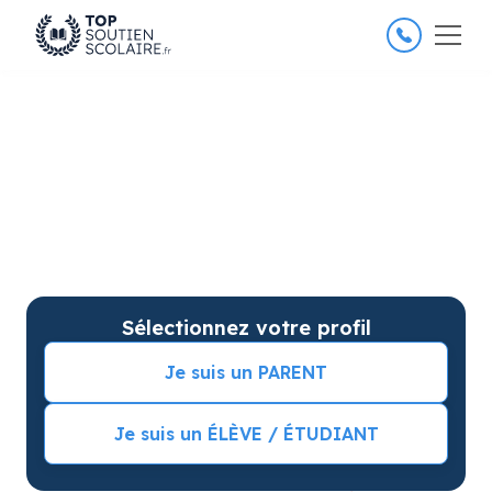
4.8/5
26 000 élèves satisfaits
Soutien scolaire à Beauzelle
pour améliorer les résultats
Soutien scolaire sur mesure à domicile à Beauzelle
avec garantie de résultats. Commencez vos cours
particuliers avec une séance d’essai !
Sélectionnez votre profil
Je suis un PARENT
Je suis un ÉLÈVE / ÉTUDIANT