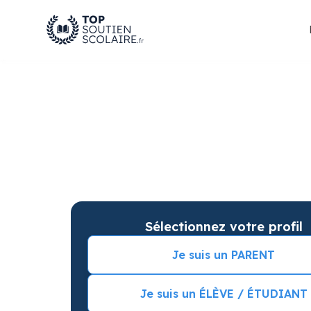
Cours particuliers d
pour des progrès gar
Soutien scolaire sur mesure à domicile en Ma
résultats. Commencez vos cours particuliers 
Sélectionnez votre profil
Je suis un PARENT
Je suis un ÉLÈVE / ÉTUDIANT