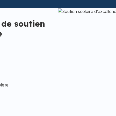
 de soutien
e
plète