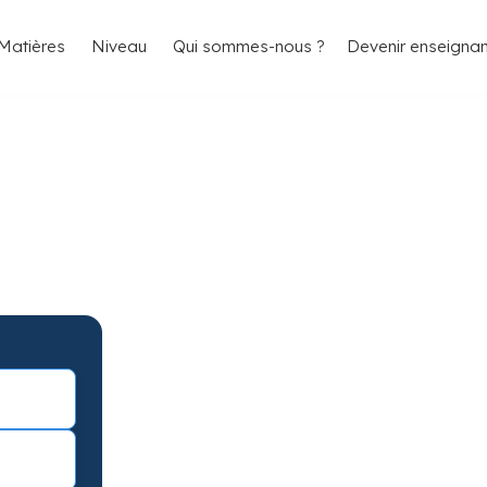
4.8/5
26 000 élèves satisfaits
Matières
Niveau
Qui sommes-nous ?
Devenir enseignan
e Maths à Toulouse
antis
ths à Toulouse avec garantie de
avec une séance d’essai !