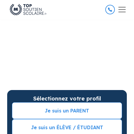
4.8/5
26 000 élèves satisfaits
Soutien scolaire au Lycée à
Toulouse pour des progrès
garantis
Soutien scolaire sur mesure à domicile en Lycée à
Toulouse avec garantie de résultats. Commencez
vos cours particuliers avec une séance d’essai !
Sélectionnez votre profil
Je suis un PARENT
Je suis un ÉLÈVE / ÉTUDIANT